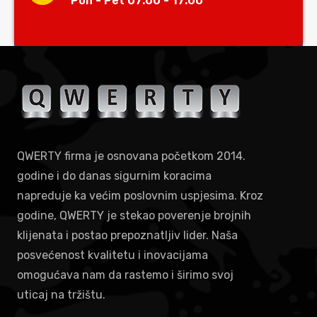
Pon - Pet 07:00 - 17:00
QWERTY firma je osnovana početkom 2014.
godine i do danas sigurnim koracima
napreduje ka većim poslovnim uspjesima. Kroz
godine, QWERTY je stekao poverenje brojnih
klijenata i postao prepoznatljiv lider. Naša
posvećenost kvalitetu i inovacijama
omogućava nam da rastemo i širimo svoj
uticaj na tržištu.