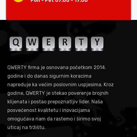
Pon - Pet 07:00 - 17:00
QWERTY firma je osnovana početkom 2014.
godine i do danas sigurnim koracima
napreduje ka većim poslovnim uspjesima. Kroz
godine, QWERTY je stekao poverenje brojnih
klijenata i postao prepoznatljiv lider. Naša
posvećenost kvalitetu i inovacijama
omogućava nam da rastemo i širimo svoj
uticaj na tržištu.