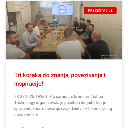
PREZENTACIJE
Tri koraka do znanja, povezivanja i
inspiracije!
23.07.2025. QWERTY u saradnji s brendom Dahua
Technology organizovala je poseban događaj koji je
spojio edukaciju, inovaciju i zajedništvo – tokom cijelog
dana i večeri!