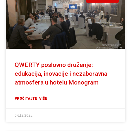
QWERTY poslovno druženje:
edukacija, inovacije i nezaboravna
atmosfera u hotelu Monogram
PROČITAJTE VIŠE
04.12.2025.