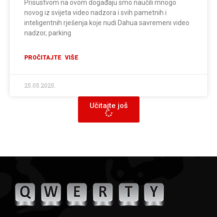
Prisustvom na ovom događaju smo naučili mnogo
novog iz svijeta video nadzora i svih pametnih i
inteligentnih rješenja koje nudi Dahua savremeni video
nadzor, parking
PROČITAJTE VIŠE
25.05.2025.
Učitajte još