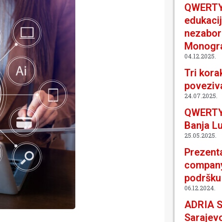
QWERTY 
edukacij
nezabor
Monogr
04.12.2025.
Tri kora
poveziva
24.07.2025.
QWERTY
Banja L
25.05.2025.
Prezenta
company 
podršku
06.12.2024.
ADRIA 
Sarajevo