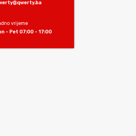
werty@qwerty.ba
adno vrijeme
on - Pet 07:00 - 17:00