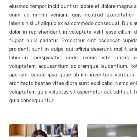
eiusmod tempor incididunt ut labore et dolore magna a
enim ad minim veniam, quis nostrud exercitation
laboris nisi ut aliquip ex ea commodo consequat. Duis a
dolor in reprehenderit in voluptate velit esse cillum 
fugiat nulla pariatur. Excepteur sint occaecat cupid
proident, sunt in culpa qui officia deserunt mollit an
laborum. perspiciatis unde omnis iste natus er
voluptatem accusantium doloremque laudantium, t
aperiam, eaque ipsa quae ab illo inventore veritatis 
architecto beatae vitae dicta sunt explicabo. Nemo en
voluptatem quia voluptas sit aspernatur aut odit aut f
quia consequuntur