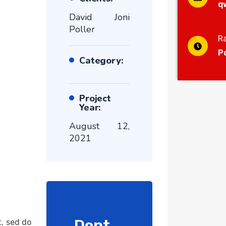
q
David Joni
Poller
R
P
Category:
Project
Year:
August 12,
2021
Dont
t, sed do