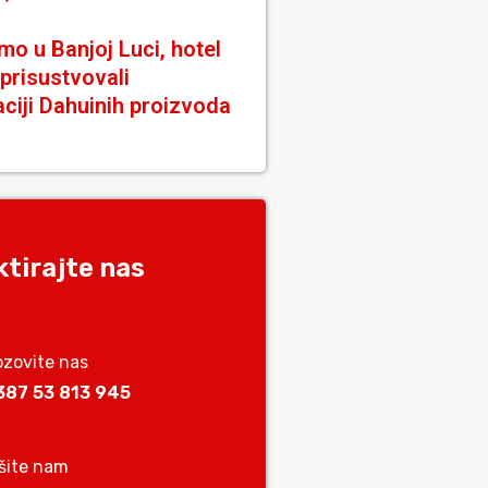
o u Banjoj Luci, hotel
 prisustvovali
ciji Dahuinih proizvoda
tirajte nas
ozovite nas
387 53 813 945
išite nam