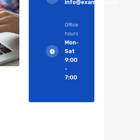
info@example.com
Office
hours
Mon-
Sat
9:00
-
7:00