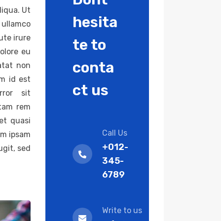
liqua. Ut
hesita
 ullamco
ute irure
te to
dolore eu
conta
atat non
im id est
ct us
ror sit
otam rem
et quasi
Call Us
im ipsam
+012-
ugit, sed
345-
6789
Write to us