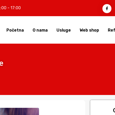
:00 - 17:00
Početna
O nama
Usluge
Web shop
Ref
e