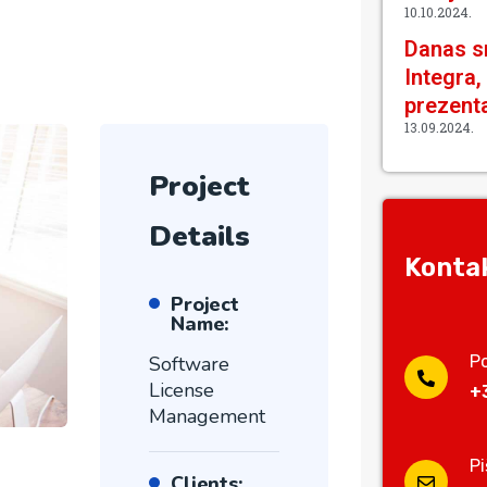
10.10.2024.
Danas sm
Integra,
prezenta
13.09.2024.
Project
Details
Kontak
Project
Name:
Software
P
License
+
Management
P
Clients: