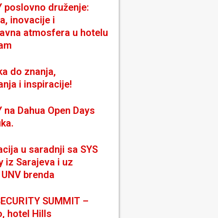
poslovno druženje:
a, inovacije i
avna atmosfera u hotelu
am
ka do znanja,
nja i inspiracije!
 na Dahua Open Days
uka.
cija u saradnji sa SYS
iz Sarajeva i uz
 UNV brenda
SECURITY SUMMIT –
, hotel Hills