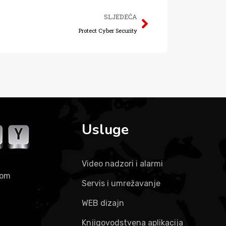
SLJEDEĆA
Protect Cyber Security
Usluge
Video nadzori i alarmi
kom
Servis i umrežavanje
WEB dizajn
Knjigovodstvena aplikacija