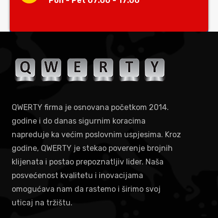
Pon - Pet 07:00 - 17:00
QWERTY firma je osnovana početkom 2014.
godine i do danas sigurnim koracima
napreduje ka većim poslovnim uspjesima. Kroz
godine, QWERTY je stekao poverenje brojnih
klijenata i postao prepoznatljiv lider. Naša
posvećenost kvalitetu i inovacijama
omogućava nam da rastemo i širimo svoj
uticaj na tržištu.