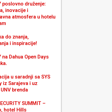
poslovno druženje:
a, inovacije i
avna atmosfera u hotelu
am
ka do znanja,
nja i inspiracije!
 na Dahua Open Days
uka.
cija u saradnji sa SYS
iz Sarajeva i uz
 UNV brenda
SECURITY SUMMIT –
, hotel Hills