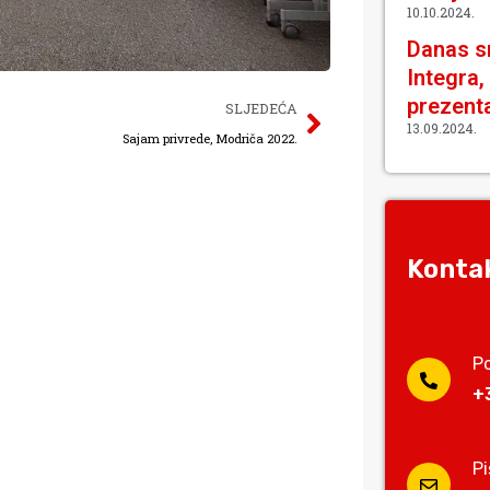
10.10.2024.
Danas sm
Integra,
prezenta
SLJEDEĆA
13.09.2024.
Sajam privrede, Modriča 2022.
Kontak
P
+
P