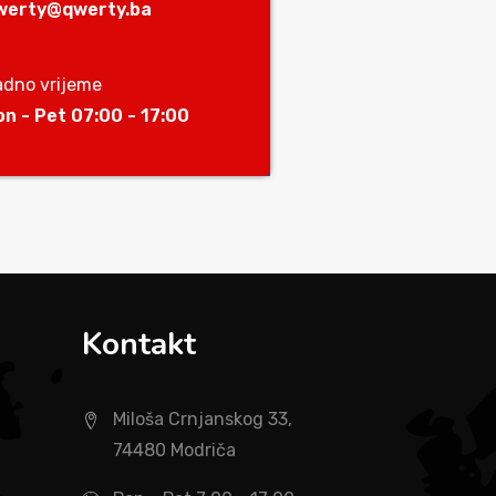
werty@qwerty.ba
adno vrijeme
on - Pet 07:00 - 17:00
Kontakt
Miloša Crnjanskog 33,
74480 Modriča