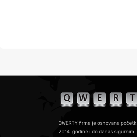
QWERTY firma je osnovana počet
2014. godine i do danas sigurnim