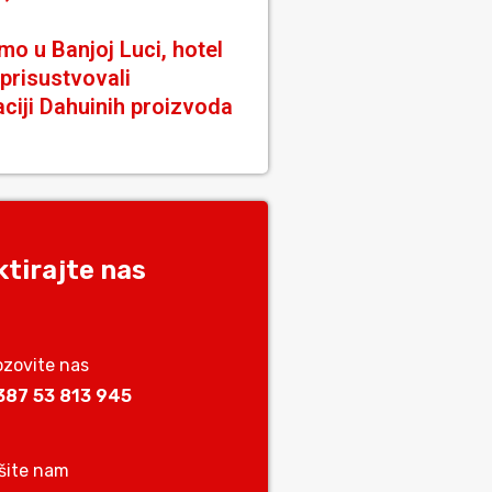
o u Banjoj Luci, hotel
 prisustvovali
ciji Dahuinih proizvoda
tirajte nas
ozovite nas
387 53 813 945
išite nam