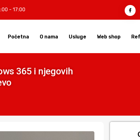
:00 - 17:00
Početna
O nama
Usluge
Web shop
Ref
ws 365 i njegovih
evo