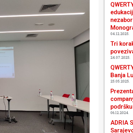
QWERTY 
edukacij
nezabor
Monogr
04.12.2025.
Tri kora
poveziva
24.07.2025.
QWERTY
Banja L
25.05.2025.
Prezenta
company 
podršku
06.12.2024.
ADRIA 
Sarajevo