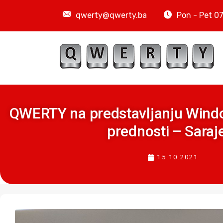
qwerty@qwerty.ba
Pon - Pet 07
QWERTY na predstavljanju Windo
prednosti – Saraj
15.10.2021.