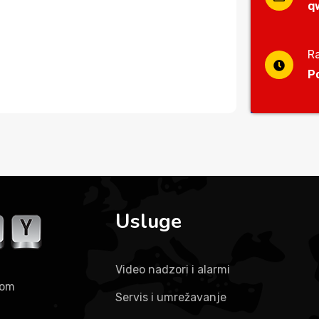
q
R
P
Usluge
Video nadzori i alarmi
kom
Servis i umrežavanje