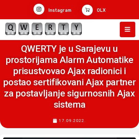
Instagram
OLX
QWERTY je u Sarajevu u
prostorijama Alarm Automatike
prisustvovao Ajax radionici i
postao sertifikovani Ajax partner
za postavljanje sigurnosnih Ajax
sistema
17.09.2022.