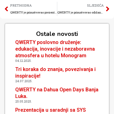
PRETHODNA
SLJEDEĆA
QWERTY je prisustvovao prezentaciji pod nazivom “The Next Generation of Technical SYScurity”
QWERTY je prisustvovao održanom Hanwha Techwin certifikacijskom treningu u SYS Company edukacijskom centru
Ostale novosti
QWERTY poslovno druženje:
edukacija, inovacije i nezaboravna
atmosfera u hotelu Monogram
04.12.2025.
Tri koraka do znanja, povezivanja i
inspiracije!
24.07.2025.
QWERTY na Dahua Open Days Banja
Luka.
25.05.2025.
Prezentacija u saradnji sa SYS