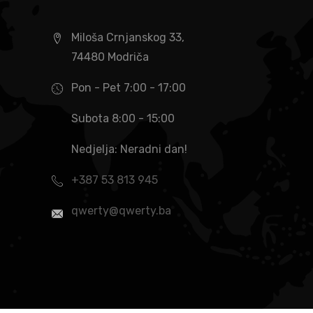
Miloša Crnjanskog 33,
74480 Modriča
Pon - Pet 7:00 - 17:00
Subota 8:00 - 15:00
Nedjelja: Neradni dan!
+387 53 813 945
qwerty@qwerty.ba