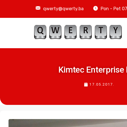
qwerty@qwerty.ba
Pon - Pet 07
Kimtec Enterprise
17.05.2017.