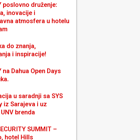
poslovno druženje:
a, inovacije i
avna atmosfera u hotelu
am
ka do znanja,
nja i inspiracije!
 na Dahua Open Days
uka.
cija u saradnji sa SYS
iz Sarajeva i uz
 UNV brenda
SECURITY SUMMIT –
, hotel Hills