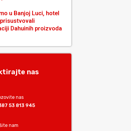
o u Banjoj Luci, hotel
 prisustvovali
ciji Dahuinih proizvoda
tirajte nas
ozovite nas
387 53 813 945
išite nam