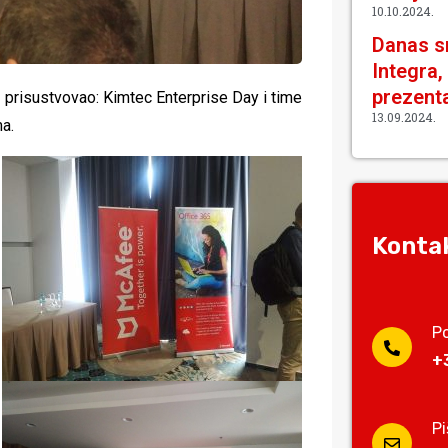
10.10.2024.
Danas sm
Integra,
prezenta
s prisustvovao: Kimtec Enterprise Day i time
13.09.2024.
a.
Kontak
P
+
P