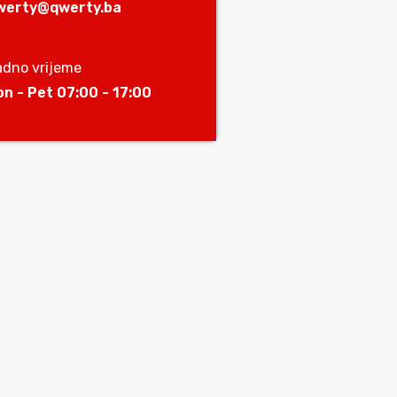
werty@qwerty.ba
adno vrijeme
on - Pet 07:00 - 17:00