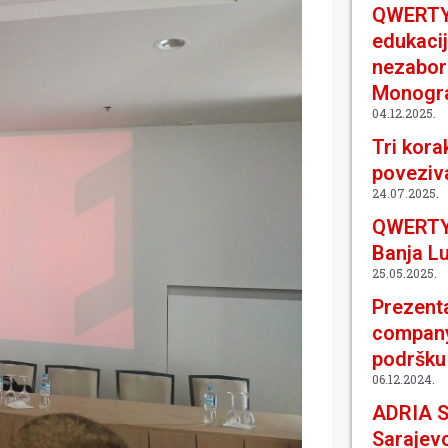
QWERTY 
edukacij
nezabor
Monogr
04.12.2025.
Tri kora
poveziva
24.07.2025.
QWERTY
Banja L
25.05.2025.
Prezenta
company 
podršku
06.12.2024.
ADRIA 
Sarajevo