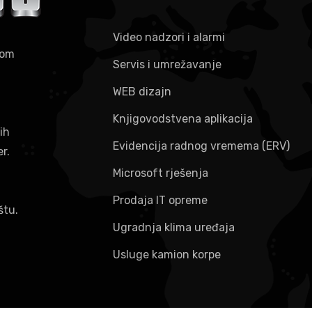
Video nadzori i alarmi
kom
Servis i umrežavanje
WEB dizajn
Knjigovodstvena aplikacija
ih
Evidencija radnog vremema (ERV)
er.
Microsoft rješenja
Prodaja IT opreme
štu.
Ugradnja klima uređaja
Usluge kamion korpe