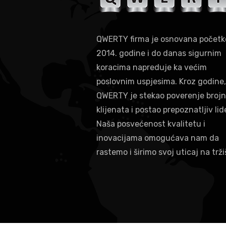
QWERTY firma je osnovana počet
2014. godine i do danas sigurnim
koracima napreduje ka većim
poslovnim uspjesima. Kroz godine,
QWERTY je stekao poverenje brojn
klijenata i postao prepoznatljiv lid
Naša posvećenost kvalitetu i
inovacijama omogućava nam da
rastemo i širimo svoj uticaj na trži