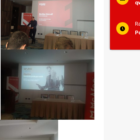
q
R
P