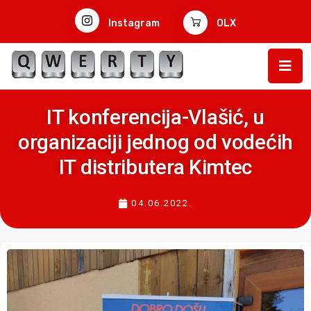
Instagram
OLX
IT konferencija-Vlašić, u
organizaciji jednog od vodećih
IT distributera Kimtec
04.06.2022.