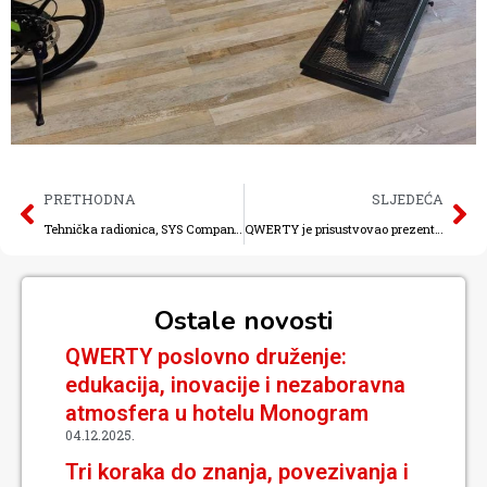
PRETHODNA
SLJEDEĆA
Tehnička radionica, SYS Company Sarajevo
QWERTY je prisustvovao prezentaciji pod nazivom “The Next Generation of Technical SYScurity”
Ostale novosti
QWERTY poslovno druženje:
edukacija, inovacije i nezaboravna
atmosfera u hotelu Monogram
04.12.2025.
Tri koraka do znanja, povezivanja i