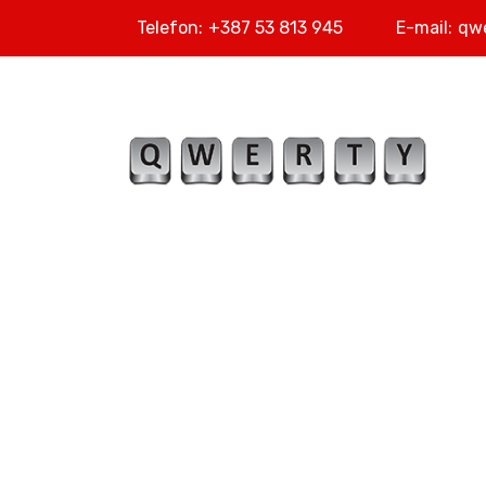
Telefon:
+387 53 813 945
E-mail:
qw
P
K